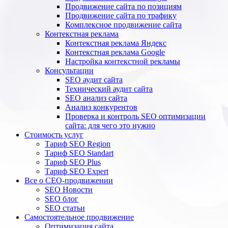
Продвижение сайта по позициям
Продвижение сайта по трафику
Комплексное продвижение сайта
Контекстная реклама
Контекстная реклама Яндекс
Контекстная реклама Google
Настройка контекстной рекламы
Консультации
SEO аудит сайта
Технический аудит сайта
SEO анализ сайта
Анализ конкурентов
Проверка и контроль SEO оптимизации
сайта: для чего это нужно
Стоимость услуг
Тариф SEO Region
Тариф SEO Standart
Тариф SEO Plus
Тариф SEO Expert
Все о СЕО-продвижении
SEO Новости
SEO блог
SEO статьи
Самостоятельное продвижение
Оптимизация сайта