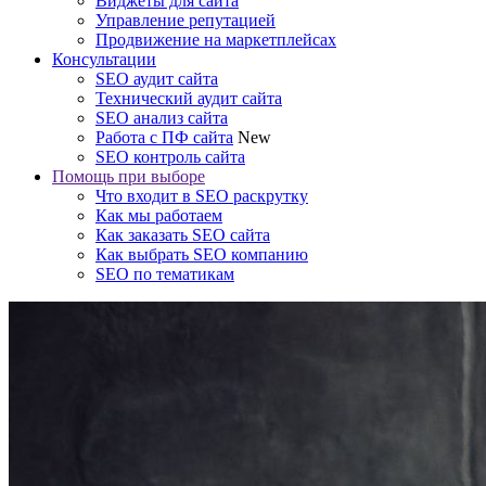
Виджеты для сайта
Управление репутацией
Продвижение на маркетплейсах
Консультации
SEO аудит сайта
Технический аудит сайта
SEO анализ сайта
Работа с ПФ сайта
New
SEO контроль сайта
Помощь при выборе
Что входит в SEO раскрутку
Как мы работаем
Как заказать SEO сайта
Как выбрать SEO компанию
SEO по тематикам