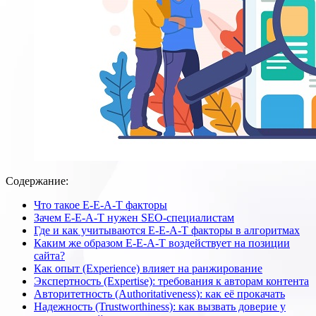
Содержание:
Что такое E-E-A-T факторы
Зачем E-E-A-T нужен SEO-специалистам
Где и как учитываются E-E-A-T факторы в алгоритмах
Каким же образом E-E-A-T воздействует на позиции
сайта?
Как опыт (Experience) влияет на ранжирование
Экспертность (Expertise): требования к авторам контента
Авторитетность (Authoritativeness): как её прокачать
Надежность (Trustworthiness): как вызвать доверие у