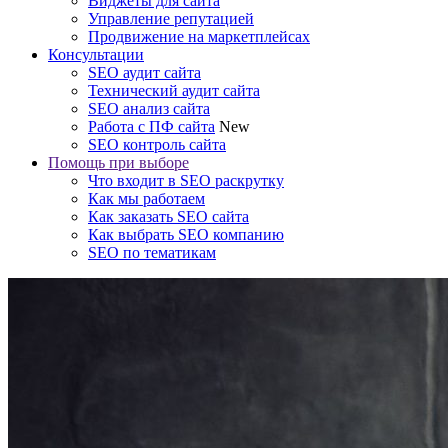
Виджеты для сайта
Управление репутацией
Продвижение на маркетплейсах
Консультации
SEO аудит сайта
Технический аудит сайта
SEO анализ сайта
Работа с ПФ сайта
New
SEO контроль сайта
Помощь при выборе
Что входит в SEO раскрутку
Как мы работаем
Как заказать SEO сайта
Как выбрать SEO компанию
SEO по тематикам