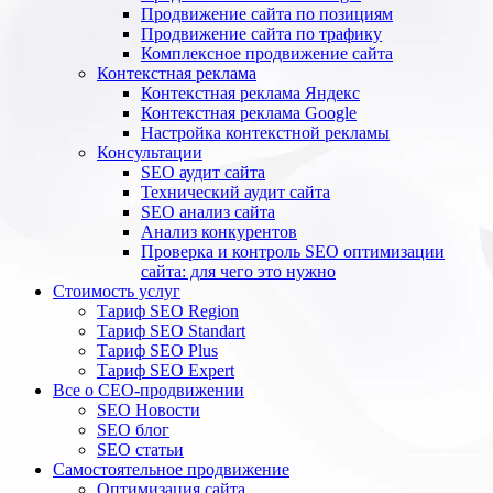
Продвижение сайта по позициям
Продвижение сайта по трафику
Комплексное продвижение сайта
Контекстная реклама
Контекстная реклама Яндекс
Контекстная реклама Google
Настройка контекстной рекламы
Консультации
SEO аудит сайта
Технический аудит сайта
SEO анализ сайта
Анализ конкурентов
Проверка и контроль SEO оптимизации
сайта: для чего это нужно
Стоимость услуг
Тариф SEO Region
Тариф SEO Standart
Тариф SEO Plus
Тариф SEO Expert
Все о СЕО-продвижении
SEO Новости
SEO блог
SEO статьи
Самостоятельное продвижение
Оптимизация сайта