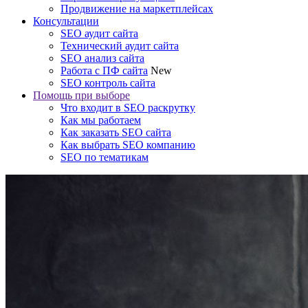
Продвижение на маркетплейсах
Консультации
SEO аудит сайта
Технический аудит сайта
SEO анализ сайта
Работа с ПФ сайта
New
SEO контроль сайта
Помощь при выборе
Что входит в SEO раскрутку
Как мы работаем
Как заказать SEO сайта
Как выбрать SEO компанию
SEO по тематикам