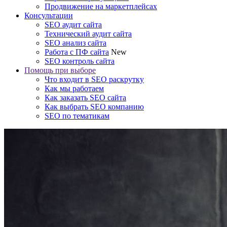
Продвижение на маркетплейсах
Консультации
SEO аудит сайта
Технический аудит сайта
SEO анализ сайта
Работа с ПФ сайта
New
SEO контроль сайта
Помощь при выборе
Что входит в SEO раскрутку
Как мы работаем
Как заказать SEO сайта
Как выбрать SEO компанию
SEO по тематикам