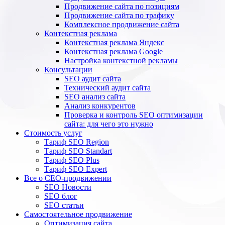
Продвижение сайта по позициям
Продвижение сайта по трафику
Комплексное продвижение сайта
Контекстная реклама
Контекстная реклама Яндекс
Контекстная реклама Google
Настройка контекстной рекламы
Консультации
SEO аудит сайта
Технический аудит сайта
SEO анализ сайта
Анализ конкурентов
Проверка и контроль SEO оптимизации
сайта: для чего это нужно
Стоимость услуг
Тариф SEO Region
Тариф SEO Standart
Тариф SEO Plus
Тариф SEO Expert
Все о СЕО-продвижении
SEO Новости
SEO блог
SEO статьи
Самостоятельное продвижение
Оптимизация сайта