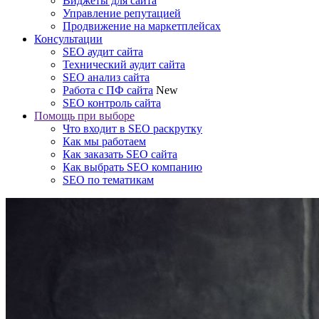
Виджеты для сайта
Управление репутацией
Продвижение на маркетплейсах
Консультации
SEO аудит сайта
Технический аудит сайта
SEO анализ сайта
Работа с ПФ сайта
New
SEO контроль сайта
Помощь при выборе
Что входит в SEO раскрутку
Как мы работаем
Как заказать SEO сайта
Как выбрать SEO компанию
SEO по тематикам