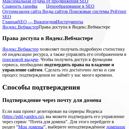
Максимальная отдача от продвижения SEO
Cравнить тарифы
Ценообразование в SEO
Оптимизация сайта
Виды сайтов
Поисковые системы
Рейтинг
SEO
Главная
SEO — Википедия
Инструменты
Яндекс.Вебмастер
Права доступа в Яндекс.Вебмастере
Права доступа в Яндекс.Вебмастере
Яндекс.Вебмастер
позволяет получать подробную статистику
об индексации ресурса, а также управлять его отображением в
поисковой выдаче
. Чтобы получить доступ к функциям
сервиса, необходимо
подтвердить права на владение и
управление сайтом
. Сделать это достаточно легко и сам
процесс подтверждения не займёт у вас много времени.
Способы подтверждения
Подтверждение через почту для домена
Если ваш проект делегирован на серверы Яндекса
(
https://pdd.yandex.ru
), вы можете подтвердить его управление
через сервис “Почта для домена”. Для этого перейдите в
раздел “
Мои домены
”, выберите неподтверждённое
доменное