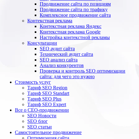
Продвижение сайта по позициям
Продвижение сайта по трафику
Комплексное продвижение сайта
Контекстная реклама
Контекстная реклама Яндекс
Контекстная реклама Google
Настройка контекстной рекламы
Консультации
SEO аудит сайта
Технический аудит сайта
SEO анализ сайта
Анализ конкурентов
Проверка и контроль SEO оптимизации
сайта: для чего это нужно
Стоимость услуг
Тариф SEO Region
Тариф SEO Standart
Тариф SEO Plus
Тариф SEO Expert
Все о СЕО-продвижении
SEO Новости
SEO блог
SEO статьи
Самостоятельное продвижение
Оптимизация сайта