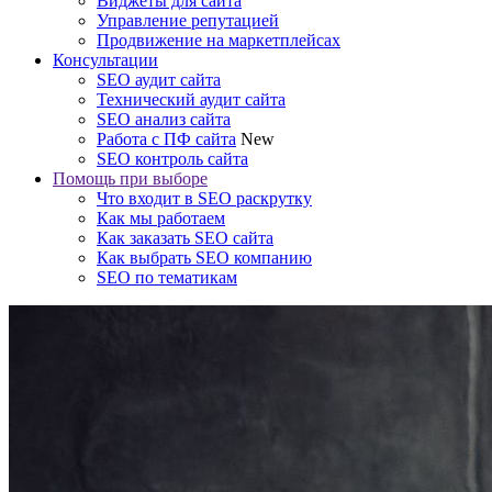
Виджеты для сайта
Управление репутацией
Продвижение на маркетплейсах
Консультации
SEO аудит сайта
Технический аудит сайта
SEO анализ сайта
Работа с ПФ сайта
New
SEO контроль сайта
Помощь при выборе
Что входит в SEO раскрутку
Как мы работаем
Как заказать SEO сайта
Как выбрать SEO компанию
SEO по тематикам