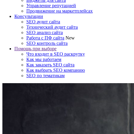
Виджеты для сайта
Управление репутацией
Продвижение на маркетплейсах
Консультации
SEO аудит сайта
Технический аудит сайта
SEO анализ сайта
Работа с ПФ сайта
New
SEO контроль сайта
Помощь при выборе
Что входит в SEO раскрутку
Как мы работаем
Как заказать SEO сайта
Как выбрать SEO компанию
SEO по тематикам