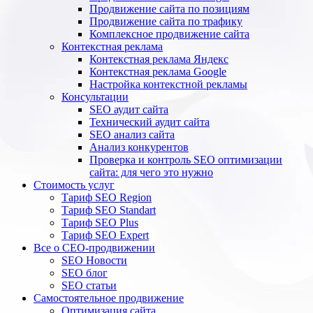
Продвижение сайта по позициям
Продвижение сайта по трафику
Комплексное продвижение сайта
Контекстная реклама
Контекстная реклама Яндекс
Контекстная реклама Google
Настройка контекстной рекламы
Консультации
SEO аудит сайта
Технический аудит сайта
SEO анализ сайта
Анализ конкурентов
Проверка и контроль SEO оптимизации
сайта: для чего это нужно
Стоимость услуг
Тариф SEO Region
Тариф SEO Standart
Тариф SEO Plus
Тариф SEO Expert
Все о СЕО-продвижении
SEO Новости
SEO блог
SEO статьи
Самостоятельное продвижение
Оптимизация сайта