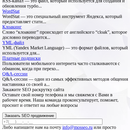
RSS-канал — это файл, который используется для создания и
обновления турбо...
WordStat
WordStat — это специальный инструмент Яндекса, который
предоставляет стати...
Клоакинг
Слово “клоакинг” происходит от английского “cloak”, которое
дословно переводится...
YML-файл
YML (Yandex Market Language) — это формат файлов, который
используется для...
Платные подписки
Пользователи мобильного интернета часто сталкиваются с
обманом, когда при перехо...
Q&A-сессии
Q&A-сессии — один из самых эффективных методов общения
наставника со своей а...
Закажите SEO
раскрутку сайта
Оставьте свой номер телефона и мы свяжемся с Вами в
рабочее время. Наша команда проконсультирует, поможет,
проснит и ответит на любые вопросы
Заказать SEO продвижение
Либо напишите нам на почту
info@mosseo.ru
или просто