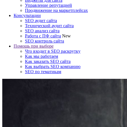
Виджеты для сайта
Управление репутацией
Продвижение на маркетплейсах
Консультации
SEO аудит сайта
Технический аудит сайта
SEO анализ сайта
Работа с ПФ сайта
New
SEO контроль сайта
Помощь при выборе
Что входит в SEO раскрутку
Как мы работаем
Как заказать SEO сайта
Как выбрать SEO компанию
SEO по тематикам