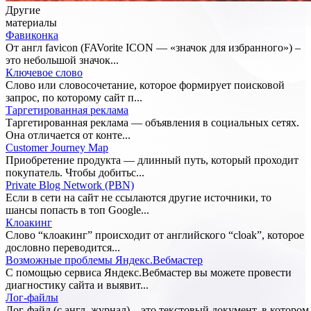
Другие
материалы
Фавиконка
От англ favicon (FAVorite ICON — «значок для избранного») –
это небольшой значок...
Ключевое слово
Слово или словосочетание, которое формирует поисковой
запрос, по которому сайт п...
Таргетированная реклама
Таргетированная реклама — объявления в социальных сетях.
Она отличается от конте...
Customer Journey Map
Приобретение продукта — длинный путь, который проходит
покупатель. Чтобы добитьс...
Private Blog Network (PBN)
Если в сети на сайт не ссылаются другие источники, то
шансы попасть в топ Google...
Клоакинг
Слово “клоакинг” происходит от английского “cloak”, которое
дословно переводится...
Возможные проблемы Яндекс.Вебмастер
С помощью сервиса Яндекс.Вебмастер вы можете провести
диагностику сайта и выявит...
Лог-файлы
Лог-файл (с англ. журнал) – это текстовый документ, в котором