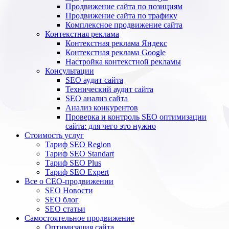
Продвижение сайта по позициям
Продвижение сайта по трафику
Комплексное продвижение сайта
Контекстная реклама
Контекстная реклама Яндекс
Контекстная реклама Google
Настройка контекстной рекламы
Консультации
SEO аудит сайта
Технический аудит сайта
SEO анализ сайта
Анализ конкурентов
Проверка и контроль SEO оптимизации
сайта: для чего это нужно
Стоимость услуг
Тариф SEO Region
Тариф SEO Standart
Тариф SEO Plus
Тариф SEO Expert
Все о СЕО-продвижении
SEO Новости
SEO блог
SEO статьи
Самостоятельное продвижение
Оптимизация сайта