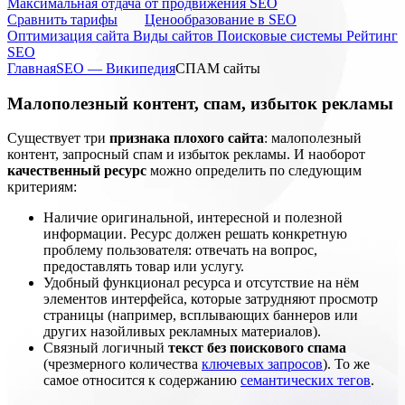
Максимальная отдача от продвижения SEO
Cравнить тарифы
Ценообразование в SEO
Оптимизация сайта
Виды сайтов
Поисковые системы
Рейтинг
SEO
Главная
SEO — Википедия
СПАМ сайты
Малополезный контент, спам, избыток рекламы
Существует три
признака плохого сайта
: малополезный
контент, запросный спам и избыток рекламы. И наоборот
качественный ресурс
можно определить по следующим
критериям:
Наличие оригинальной, интересной и полезной
информации. Ресурс должен решать конкретную
проблему пользователя: отвечать на вопрос,
предоставлять товар или услугу.
Удобный функционал ресурса и отсутствие на нём
элементов интерфейса, которые затрудняют просмотр
страницы (например, всплывающих баннеров или
других назойливых рекламных материалов).
Связный логичный
текст без поискового спама
(чрезмерного количества
ключевых запросов
). То же
самое относится к содержанию
семантических тегов
.