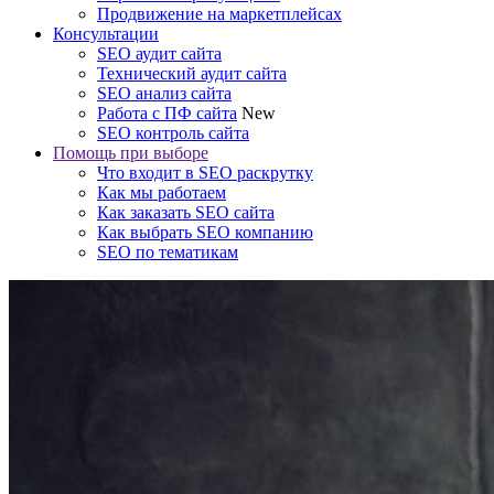
Продвижение на маркетплейсах
Консультации
SEO аудит сайта
Технический аудит сайта
SEO анализ сайта
Работа с ПФ сайта
New
SEO контроль сайта
Помощь при выборе
Что входит в SEO раскрутку
Как мы работаем
Как заказать SEO сайта
Как выбрать SEO компанию
SEO по тематикам