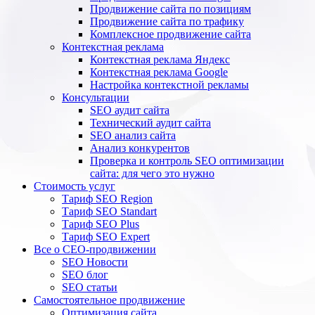
Продвижение сайта по позициям
Продвижение сайта по трафику
Комплексное продвижение сайта
Контекстная реклама
Контекстная реклама Яндекс
Контекстная реклама Google
Настройка контекстной рекламы
Консультации
SEO аудит сайта
Технический аудит сайта
SEO анализ сайта
Анализ конкурентов
Проверка и контроль SEO оптимизации
сайта: для чего это нужно
Стоимость услуг
Тариф SEO Region
Тариф SEO Standart
Тариф SEO Plus
Тариф SEO Expert
Все о СЕО-продвижении
SEO Новости
SEO блог
SEO статьи
Самостоятельное продвижение
Оптимизация сайта