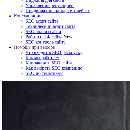
Виджеты для сайта
Управление репутацией
Продвижение на маркетплейсах
Консультации
SEO аудит сайта
Технический аудит сайта
SEO анализ сайта
Работа с ПФ сайта
New
SEO контроль сайта
Помощь при выборе
Что входит в SEO раскрутку
Как мы работаем
Как заказать SEO сайта
Как выбрать SEO компанию
SEO по тематикам