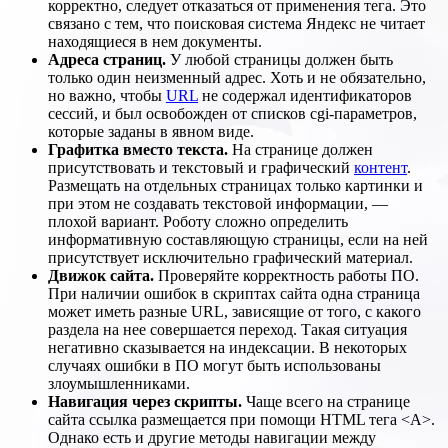
корректно, следует отказаться от применения тега. Это
связано с тем, что поисковая система Яндекс не читает
находящиеся в нем документы.
Адреса страниц.
У любой страницы должен быть
только один неизменный адрес. Хоть и не обязательно,
но важно, чтобы
URL
не содержал идентификаторов
сессий, и был освобожден от списков cgi-параметров,
которые заданы в явном виде.
Графитка вместо текста.
На странице должен
присутствовать и текстовый и графический
контент
.
Размещать на отдельных страницах только картинки и
при этом не создавать текстовой информации, —
плохой вариант. Роботу сложно определить
информативную составляющую страницы, если на ней
присутствует исключительно графический материал.
Движок сайта.
Проверяйте корректность работы ПО.
При наличии ошибок в скриптах сайта одна страница
может иметь разные URL, зависящие от того, с какого
раздела на нее совершается переход. Такая ситуация
негативно сказывается на индексации. В некоторых
случаях ошибки в ПО могут быть использованы
злоумышленниками.
Навигация через скрипты.
Чаще всего на странице
сайта ссылка размещается при помощи HTML тега <A>.
Однако есть и другие методы навигации между