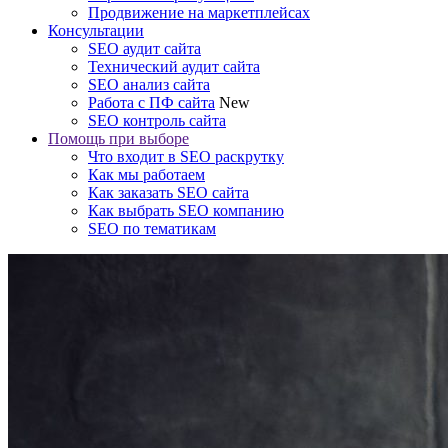
Продвижение на маркетплейсах
Консультации
SEO аудит сайта
Технический аудит сайта
SEO анализ сайта
Работа с ПФ сайта
New
SEO контроль сайта
Помощь при выборе
Что входит в SEO раскрутку
Как мы работаем
Как заказать SEO сайта
Как выбрать SEO компанию
SEO по тематикам