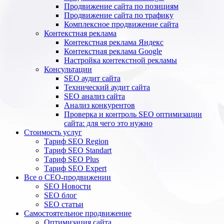
Продвижение сайта по позициям
Продвижение сайта по трафику
Комплексное продвижение сайта
Контекстная реклама
Контекстная реклама Яндекс
Контекстная реклама Google
Настройка контекстной рекламы
Консультации
SEO аудит сайта
Технический аудит сайта
SEO анализ сайта
Анализ конкурентов
Проверка и контроль SEO оптимизации
сайта: для чего это нужно
Стоимость услуг
Тариф SEO Region
Тариф SEO Standart
Тариф SEO Plus
Тариф SEO Expert
Все о СЕО-продвижении
SEO Новости
SEO блог
SEO статьи
Самостоятельное продвижение
Оптимизация сайта