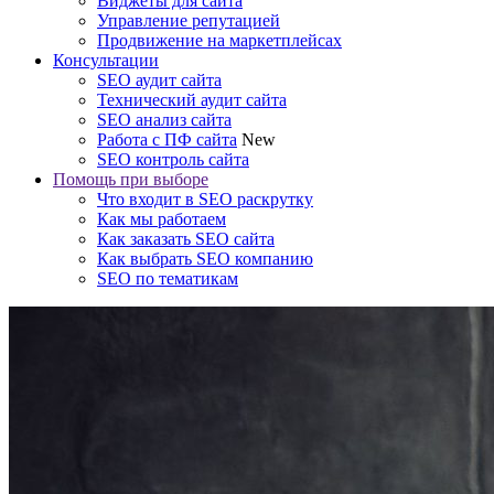
Виджеты для сайта
Управление репутацией
Продвижение на маркетплейсах
Консультации
SEO аудит сайта
Технический аудит сайта
SEO анализ сайта
Работа с ПФ сайта
New
SEO контроль сайта
Помощь при выборе
Что входит в SEO раскрутку
Как мы работаем
Как заказать SEO сайта
Как выбрать SEO компанию
SEO по тематикам