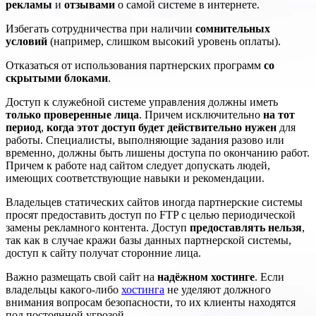
рекламы
и
отзывами
о самой системе в интернете.
Избегать сотрудничества при наличии
сомнительных
условий
(например, слишком высокий уровень оплаты).
Отказаться от использования партнерских программ
со
скрытыми блоками
.
Доступ к служебной системе управления должны иметь
только проверенные лица
. Причем исключительно
на тот
период
,
когда этот доступ будет действительно нужен
для
работы. Специалисты, выполняющие задания разово или
временно, должны быть лишены доступа по окончанию работ.
Причем к работе над сайтом следует допускать людей,
имеющих соответствующие навыки и рекомендации.
Владельцев статических сайтов иногда партнерские системы
просят предоставить доступ по FTP с целью периодической
замены рекламного контента. Доступ
предоставлять нельзя
,
так как в случае кражи базы данных партнерской системы,
доступ к сайту получат сторонние лица.
Важно размещать свой сайт на
надёжном хостинге
. Если
владельцы какого-либо
хостинга
не уделяют должного
внимания вопросам безопасности, то их клиенты находятся
под постоянной угрозой.